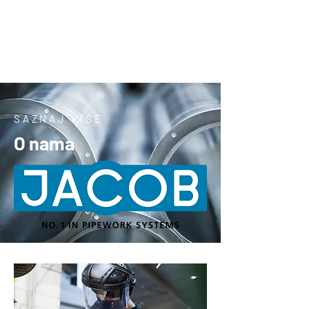
Rotacijske
hranilice VDL
SAZNAJ VIŠE
O nama