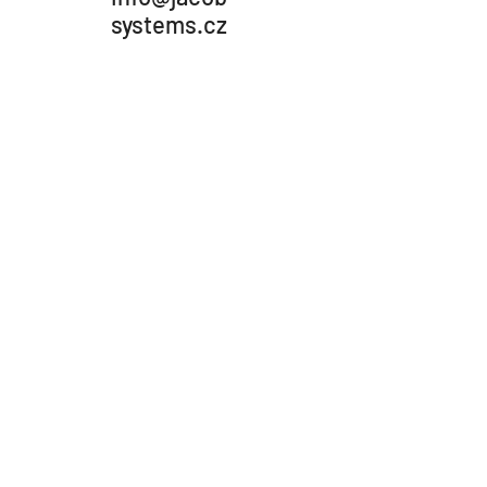
systems.cz
Adresa
JACOB-SYSTEMS s.r.o.
Vavrečkova 7074, Zlín 760 01
Vaš zahtjev
ispunite obrazac